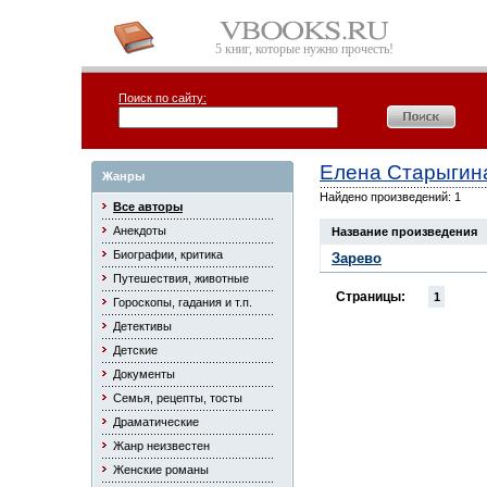
5 книг, которые нужно прочесть!
Поиск по сайту:
Елена Старыгин
Жанры
Найдено произведений: 1
Все авторы
Анекдоты
Название произведения
Биографии, критика
Зарево
Путешествия, животные
Страницы:
1
Гороскопы, гадания и т.п.
Детективы
Детские
Документы
Семья, рецепты, тосты
Драматические
Жанр неизвестен
Женские романы