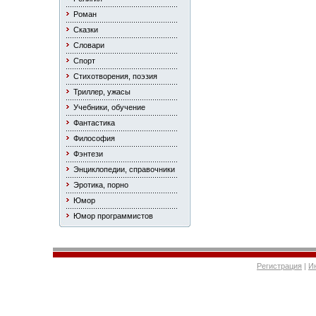
Роман
Сказки
Словари
Спорт
Стихотворения, поэзия
Триллер, ужасы
Учебники, обучение
Фантастика
Философия
Фэнтези
Энциклопедии, справочники
Эротика, порно
Юмор
Юмор программистов
Регистрация
|
И