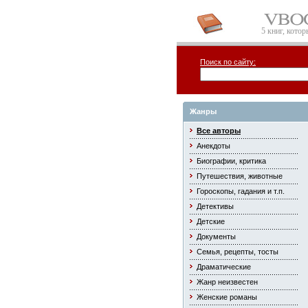
5 книг, кото
Поиск по сайту:
Жанры
Все авторы
Анекдоты
Биографии, критика
Путешествия, животные
Гороскопы, гадания и т.п.
Детективы
Детские
Документы
Семья, рецепты, тосты
Драматические
Жанр неизвестен
Женские романы