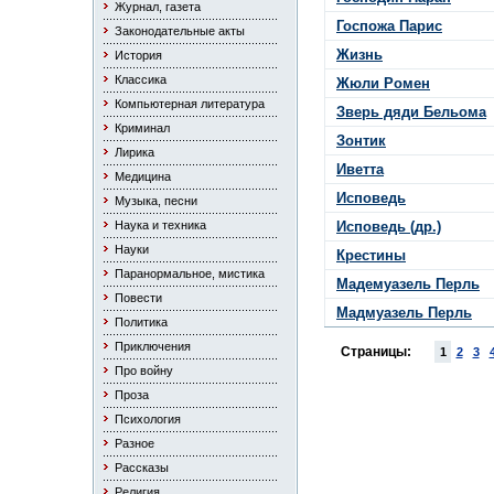
Журнал, газета
Госпожа Парис
Законодательные акты
Жизнь
История
Классика
Жюли Ромен
Компьютерная литература
Зверь дяди Бельома
Криминал
Зонтик
Лирика
Иветта
Медицина
Исповедь
Музыка, песни
Наука и техника
Исповедь (др.)
Науки
Крестины
Паранормальное, мистика
Мадемуазель Перль
Повести
Мадмуазель Перль
Политика
Приключения
Страницы:
1
2
3
Про войну
Проза
Психология
Разное
Рассказы
Религия