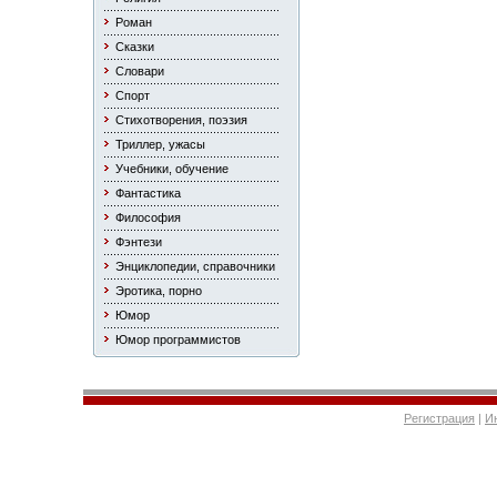
Роман
Сказки
Словари
Спорт
Стихотворения, поэзия
Триллер, ужасы
Учебники, обучение
Фантастика
Философия
Фэнтези
Энциклопедии, справочники
Эротика, порно
Юмор
Юмор программистов
Регистрация
|
И