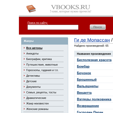
5 книг, которые нужно прочесть!
Поиск по сайту:
Ги де Мопассан
/
Жанры
Найдено произведений: 65
Все авторы
Анекдоты
Название произведения
Биографии, критика
Бесполезная красота
Путешествия, животные
Бомбар
Гороскопы, гадания и т.п.
Бочонок
Детективы
Брошенный
Детские
Вальдшнепы
Документы
Семья, рецепты, тосты
Вендетта
Драматические
Взгляды полковника
Жанр неизвестен
Возвращение
Женские романы
Господин Паран