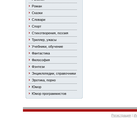
Роман
Сказки
Словари
Спорт
Стихотворения, поэзия
Триллер, ужасы
Учебники, обучение
Фантастика
Философия
Фэнтези
Энциклопедии, справочники
Эротика, порно
Юмор
Юмор программистов
Регистрация
|
И