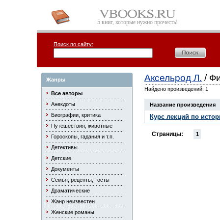
5 книг, которые нужно прочесть!
Поиск по сайту:
Аксельрод Л.
/ Ф
Жанры
Найдено произведений: 1
Все авторы
Анекдоты
Название произведения
Биографии, критика
Курс лекций по исто
Путешествия, животные
Страницы:
1
Гороскопы, гадания и т.п.
Детективы
Детские
Документы
Семья, рецепты, тосты
Драматические
Жанр неизвестен
Женские романы