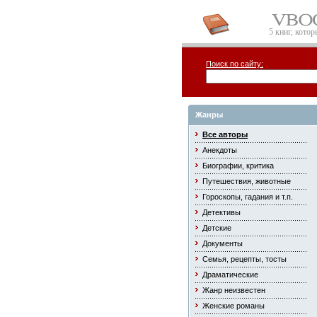
5 книг, кото
Поиск по сайту:
Жанры
Все авторы
Анекдоты
Биографии, критика
Путешествия, животные
Гороскопы, гадания и т.п.
Детективы
Детские
Документы
Семья, рецепты, тосты
Драматические
Жанр неизвестен
Женские романы