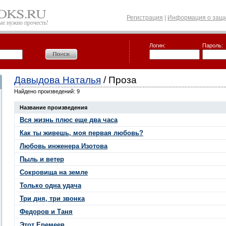
Регистрация
|
Информация о защи
рые нужно прочесть!
Логин:
Пароль:
Давыдова Наталья
/ Проза
Найдено произведений: 9
Название произведения
Вся жизнь плюс еще два часа
Как ты живешь, моя первая любовь?
Любовь инженера Изотова
Пыль и ветер
Сокровища на земле
Только одна удача
Три дня, три звонка
Федоров и Таня
Этот Еремеев