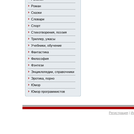
Роман
Сказки
Словари
Спорт
Стихотворения, поэзия
Триллер, ужасы
Учебники, обучение
Фантастика
Философия
Фэнтези
Энциклопедии, справочники
Эротика, порно
Юмор
Юмор программистов
Регистрация
|
И