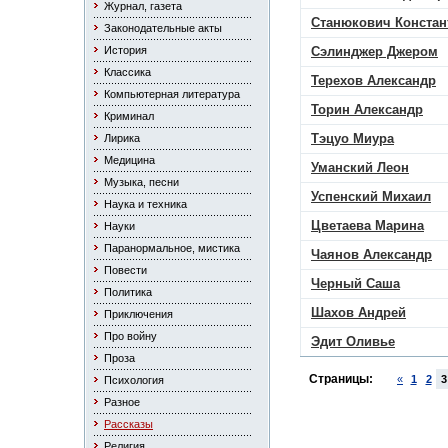
Журнал, газета
Станюкович Констан
Законодательные акты
История
Сэлинджер Джером
Классика
Терехов Александр
Компьютерная литература
Торин Александр
Криминал
Тэцуо Миура
Лирика
Медицина
Уманский Леон
Музыка, песни
Успенский Михаил
Наука и техника
Цветаева Марина
Науки
Паранормальное, мистика
Чаянов Александр
Повести
Черный Саша
Политика
Шахов Андрей
Приключения
Про войну
Эдит Оливье
Проза
Страницы:
«
1
2
3
Психология
Разное
Рассказы
Религия