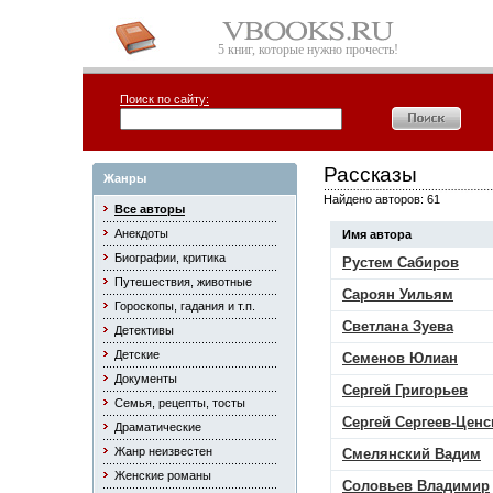
5 книг, которые нужно прочесть!
Поиск по сайту:
Рассказы
Жанры
Найдено авторов: 61
Все авторы
Анекдоты
Имя автора
Биографии, критика
Рустем Сабиров
Путешествия, животные
Сароян Уильям
Гороскопы, гадания и т.п.
Светлана Зуева
Детективы
Детские
Семенов Юлиан
Документы
Сергей Григорьев
Семья, рецепты, тосты
Сергей Сергеев-Ценс
Драматические
Жанр неизвестен
Смелянский Вадим
Женские романы
Соловьев Владимир