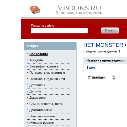
5 книг, которые нужно прочесть!
Поиск по сайту:
HET MONSTER
/
Жанры
Найдено произведений: 1
Все авторы
Анекдоты
Название произведения
Биографии, критика
Таро
Путешествия, животные
Страницы:
1
Гороскопы, гадания и т.п.
Детективы
Детские
Документы
Семья, рецепты, тосты
Драматические
Жанр неизвестен
Женские романы