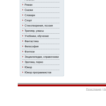
Роман
Сказки
Словари
Спорт
Стихотворения, поэзия
Триллер, ужасы
Учебники, обучение
Фантастика
Философия
Фэнтези
Энциклопедии, справочники
Эротика, порно
Юмор
Юмор программистов
Регистрация
|
И