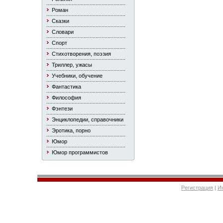
Роман
Сказки
Словари
Спорт
Стихотворения, поэзия
Триллер, ужасы
Учебники, обучение
Фантастика
Философия
Фэнтези
Энциклопедии, справочники
Эротика, порно
Юмор
Юмор программистов
Регистрация
|
И