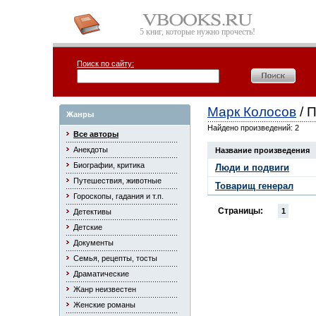
5 книг, которые нужно прочесть!
Поиск по сайту:
Марк Колосов
/ 
Жанры
Найдено произведений: 2
Все авторы
Анекдоты
Название произведения
Биографии, критика
Люди и подвиги
Путешествия, животные
Товарищ генерал
Гороскопы, гадания и т.п.
Страницы:
1
Детективы
Детские
Документы
Семья, рецепты, тосты
Драматические
Жанр неизвестен
Женские романы