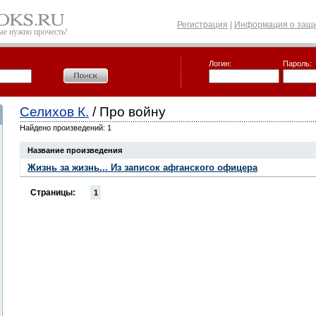
Регистрация
|
Информация о защи
рые нужно прочесть!
Логин:
Пароль:
Селихов К.
/ Про войну
Найдено произведений: 1
Название произведения
Жизнь за жизнь... Из записок афганского офицера
Страницы:
1