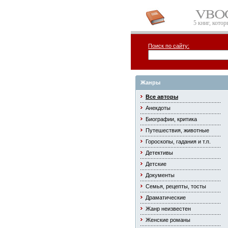
5 книг, кото
Поиск по сайту:
Жанры
Все авторы
Анекдоты
Биографии, критика
Путешествия, животные
Гороскопы, гадания и т.п.
Детективы
Детские
Документы
Семья, рецепты, тосты
Драматические
Жанр неизвестен
Женские романы