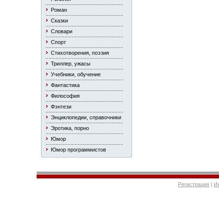
Роман
Сказки
Словари
Спорт
Стихотворения, поэзия
Триллер, ужасы
Учебники, обучение
Фантастика
Философия
Фэнтези
Энциклопедии, справочники
Эротика, порно
Юмор
Юмор программистов
Регистрация
|
И