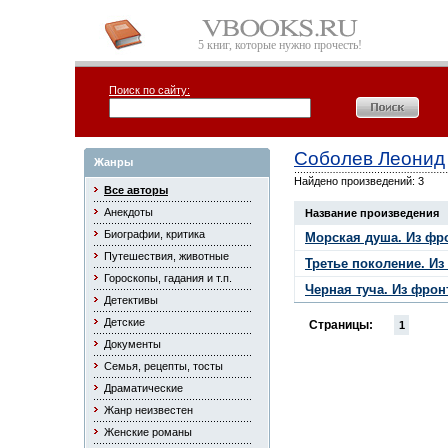
5 книг, которые нужно прочесть!
Поиск по сайту:
Соболев Леонид
Жанры
Найдено произведений: 3
Все авторы
Анекдоты
Название произведения
Биографии, критика
Морская душа. Из фр
Путешествия, животные
Третье поколение. И
Гороскопы, гадания и т.п.
Черная туча. Из фро
Детективы
Детские
Страницы:
1
Документы
Семья, рецепты, тосты
Драматические
Жанр неизвестен
Женские романы