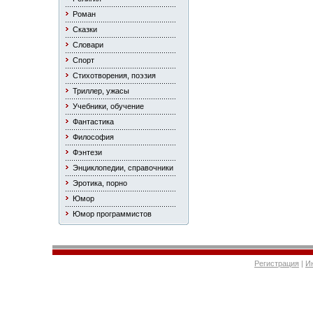
Роман
Сказки
Словари
Спорт
Стихотворения, поэзия
Триллер, ужасы
Учебники, обучение
Фантастика
Философия
Фэнтези
Энциклопедии, справочники
Эротика, порно
Юмор
Юмор программистов
Регистрация
|
И