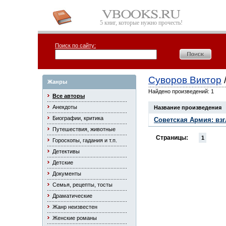
5 книг, которые нужно прочесть!
Поиск по сайту:
Суворов Виктор
Жанры
Найдено произведений: 1
Все авторы
Анекдоты
Название произведения
Биографии, критика
Советская Армия: взг
Путешествия, животные
Страницы:
1
Гороскопы, гадания и т.п.
Детективы
Детские
Документы
Семья, рецепты, тосты
Драматические
Жанр неизвестен
Женские романы