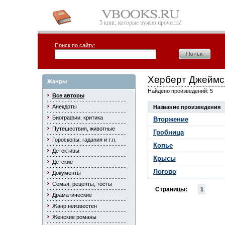
5 книг, которые нужно прочесть!
Поиск по сайту:
Херберт Джеймс
Жанры
Найдено произведений: 5
Все авторы
Анекдоты
Название произведения
Биографии, критика
Вторжение
Путешествия, животные
Гробница
Гороскопы, гадания и т.п.
Копье
Детективы
Крысы
Детские
Логово
Документы
Семья, рецепты, тосты
Страницы:
1
Драматические
Жанр неизвестен
Женские романы