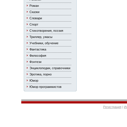
Роман
Сказки
Словари
Спорт
Стихотворения, поэзия
Триллер, ужасы
Учебники, обучение
Фантастика
Философия
Фэнтези
Энциклопедии, справочники
Эротика, порно
Юмор
Юмор программистов
Регистрация
|
И