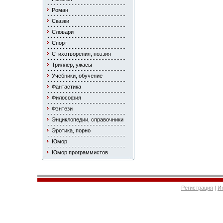
Роман
Сказки
Словари
Спорт
Стихотворения, поэзия
Триллер, ужасы
Учебники, обучение
Фантастика
Философия
Фэнтези
Энциклопедии, справочники
Эротика, порно
Юмор
Юмор программистов
Регистрация
|
И