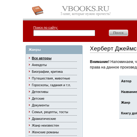
5 книг, которые нужно прочесть!
Поиск по сайту:
Херберт Джеймс
Жанры
Все авторы
Внимание!
Напоминаем, чт
Анекдоты
права на данное произвед
Биографии, критика
Путешествия, животные
Автор
Гороскопы, гадания и т.п.
Детективы
Название
Детские
Жанр
Документы
Семья, рецепты, тосты
Книгу до
Драматические
Жанр неизвестен
Женские романы