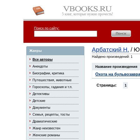
5 книг, которые нужно прочесть!
Поиск по сайту:
Арбатский Н.
/ Ю
Жанры
Найдено произведений: 1
Все авторы
Анекдоты
Название произведения
Биографии, критика
Охота на бульвозавр
Путешествия, животные
Страницы:
1
Гороскопы, гадания и т.п.
Детективы
Детские
Документы
Семья, рецепты, тосты
Драматические
Жанр неизвестен
Женские романы