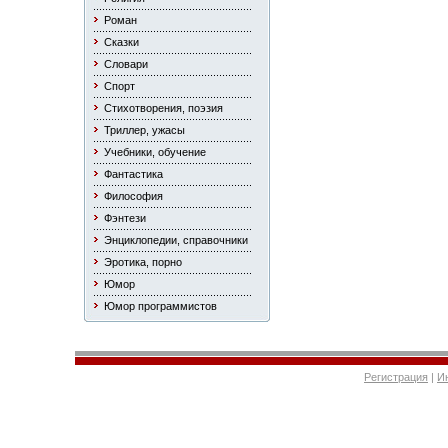
Роман
Сказки
Словари
Спорт
Стихотворения, поэзия
Триллер, ужасы
Учебники, обучение
Фантастика
Философия
Фэнтези
Энциклопедии, справочники
Эротика, порно
Юмор
Юмор программистов
Регистрация
|
И